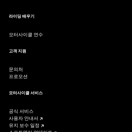
In the Box:
2 tie down brackets, installation hardware,
installation instructions
WARRANTY:
1 year limited warranty – Go to
www.h-
라이딩 배우기
d.com/warranty
for full details
모터사이클 연수
고객 지원
문의처
프로모션
모터사이클 서비스
공식 서비스
사용자 안내서
유지 보수 일정