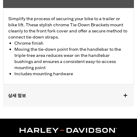
Simplify the process of securing your bike to a trailer or
bike lift. These stylish chrome Tie-Down Brackets mount
cleanly to the front fork cover and offer a secure method to
connect tie-down straps.
Chrome finish
Moving the tie-down point from the handlebar to the
triple-tree area reduces wear on the handlebar
bushings and ensures a consistent easy-to-access
mounting point
Includes mounting hardware
상세 정보
Fits '23-later FLHXSE, '24-later FLHX, '25-later FLHXU and '26-
later FLHXL, FLHXLSE and FLHXSTSE models.
Installation Instructions
Sold In Units:
Pair