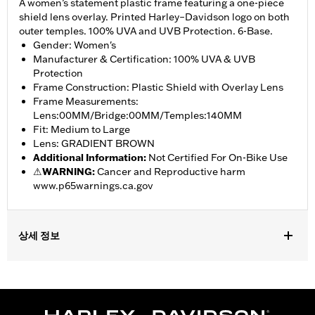
A women’s statement plastic frame featuring a one-piece
shield lens overlay. Printed Harley–Davidson logo on both
outer temples. 100% UVA and UVB Protection. 6-Base.
Gender: Women's
Manufacturer & Certification: 100% UVA & UVB
Protection
Frame Construction: Plastic Shield with Overlay Lens
Frame Measurements:
Lens:00MM/Bridge:00MM/Temples:140MM
Fit: Medium to Large
Lens: GRADIENT BROWN
Additional Information
:
Not Certified For On-Bike Use
⚠
WARNING:
Cancer and Reproductive harm
www.p65warnings.ca.gov
상세 정보
Gender:
Women
Lens Color:
Bronze Flash
Shape:
Pilot