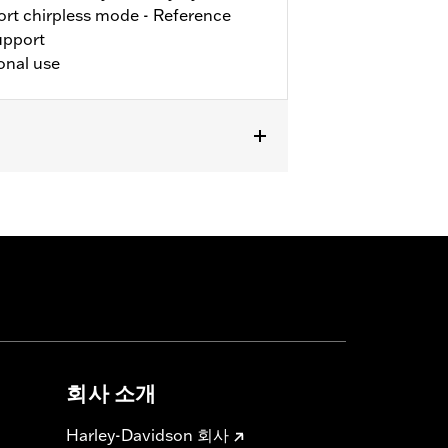
rt chirpless mode - Reference
upport
onal use
ter RA1250L models, '17-'21 XG, '02-
ing (except '25-later FLTRXRRSE) and
em. ’21-'23 RA1250, RA1250S and
10065. '17-'21 XG models require
require the purchase of a loop side
회사 소개
Harley-Davidson 회사