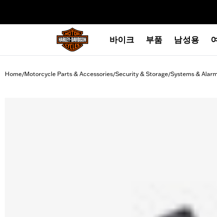
web accessibility
바이크
부품
남성용
Home
Motorcycle Parts & Accessories
Security & Storage
Systems & Alar
/
/
/