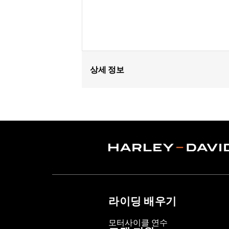
상세 정보
Fits ’21-later RA1250, RA1250S, RA125
'17 VRSC™, '14-'22 XL, '04-'17 Dyna®,
'09-later Trike models equipped with
RH1250S models require separate purc
separate purchase of mounting brack
Velcro strip, P/N 59274-01.
Installation Instructions
Sold Separately:
See fitment for deta
Sold In Units:
Each
라이딩 배우기
In the Box:
Siren, hardware, installati
WARRANTY:
1 year limited warranty 
모터사이클 연수