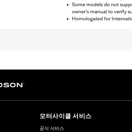
Some models do not suppo
owner's manual to verify s
Homologated for Internati
0SE, RH975, RH975S, RH1250S, '25-later RA1250ST and '26-la
 '03-later Softail® (except FXCW and FXCWC), '02-later Tour
 H-D® Smart Security System or H-D® Factory Security Syst
hase of Adapter Wire P/N 69202993 and two cable ties P/N 
et P/N 69201473. 2002-2006 VRSCA, VRSCB, VRSCD Models 
ils
모터사이클 서비스
on instructions
– Go to
www.h-d.com/warranty
for full details
공식 서비스