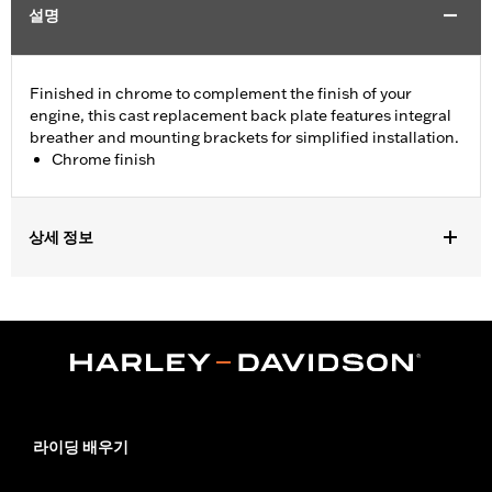
설명
Finished in chrome to complement the finish of your
engine, this cast replacement back plate features integral
breather and mounting brackets for simplified installation.
Chrome finish
상세 정보
Fits '99-'07 Dyna®, '99-'15 Softail® (except '11-later CVO™) and
'02-'07 Touring models.
Installation Instructions
Sold Separately:
Click the Fitment tab above for details
Sold In Units:
Each
In the Box:
Back plate and mounting brackets
WARRANTY:
1 year limited warranty – Go to
www.h-
라이딩 배우기
d.com/warranty
for full details
These Screamin’ Eagle® products are 50-State U.S. EPA