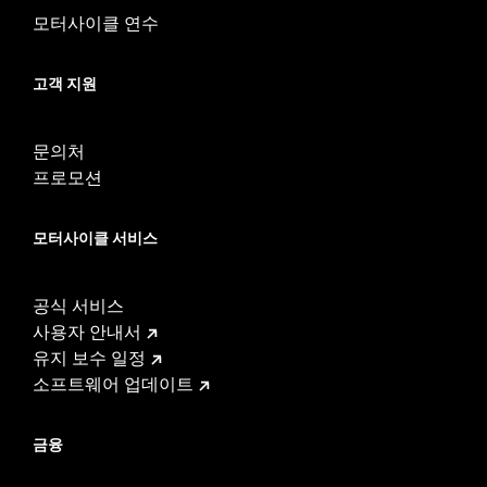
compliant for sale and use on all applicable vehicles,
모터사이클 연수
including those that are pollution controlled. See Genuine
Motor Parts and Accessories or Screamin’ Eagle
고객 지원
Accessories catalog for fitment information. Screamin’
Eagle Performance products are intended for the
experienced rider only.
문의처
프로모션
모터사이클 서비스
공식 서비스
사용자 안내서
유지 보수 일정
소프트웨어 업데이트
금융