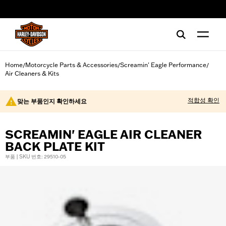
web accessibility
Home
Motorcycle Parts & Accessories
Screamin' Eagle Performance
/
/
/
Air Cleaners & Kits
적합성 확인
맞는 부품인지 확인하세요
SCREAMIN' EAGLE AIR CLEANER
BACK PLATE KIT
부품 | SKU 번호: 29510-05