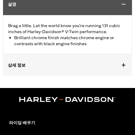
설명
Brag a little. Let the world know you’re running 131 cubic
inches of Harley-Davidson® V-Twin performance.
Brilliant chrome finish matches chrome engine or
contrasts with black engine finishes
상세 정보
Fits ’16-later Touring (except '25-later FLTRXRRSE) and Trike
and ’15-later FLHTCUL and FLHTKL models. Also fits ’07-later
Touring and Trike models equipped with Narrow-Profile Outer
Primary Cover P/N 25700385 or 25700438.
Installation Instructions
Sold In Units:
Each
In the Box:
Derby Cover and installation instructions
라이딩 배우기
WARRANTY:
1 year limited warranty – Go to
www.h-
d.com/warranty
for full details