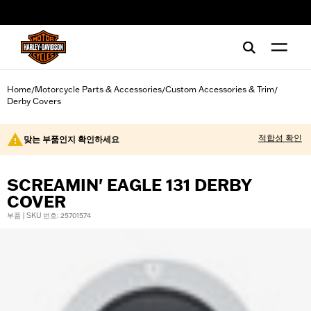
web accessibility
Home
Motorcycle Parts & Accessories
Custom Accessories & Trim
/
/
/
Derby Covers
적합성 확인
맞는 부품인지 확인하세요
SCREAMIN' EAGLE 131 DERBY
COVER
부품 | SKU 번호: 25701574