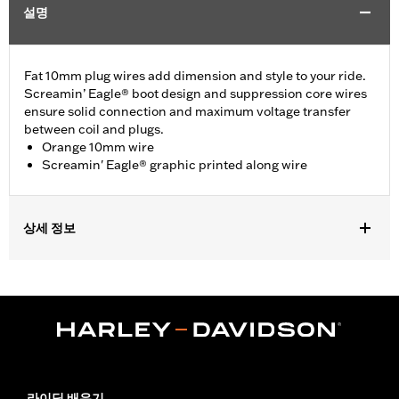
설명
Fat 10mm plug wires add dimension and style to your ride.
Screamin’ Eagle® boot design and suppression core wires
ensure solid connection and maximum voltage transfer
between coil and plugs.
Orange 10mm wire
Screamin' Eagle® graphic printed along wire
상세 정보
Fits ’00-'17 Softail® models (except FXCW, FXCWC, FXS and
’13-’16 FXSB models).
Sold In Units:
Pair
In the Box:
2 spark plug cables
WARRANTY:
1 year limited warranty – Go to
www.h-
d.com/warranty
for full details
라이딩 배우기