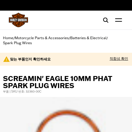
web accessibility
Home
Motorcycle Parts & Accessories
Batteries & Electrical
/
/
/
Spark Plug Wires
적합성 확인
맞는 부품인지 확인하세요
SCREAMIN' EAGLE 10MM PHAT
SPARK PLUG WIRES
부품 | SKU 번호: 32360-00C