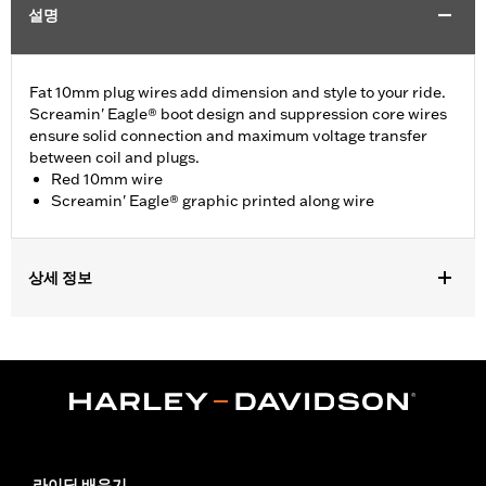
설명
Fat 10mm plug wires add dimension and style to your ride.
Screamin' Eagle® boot design and suppression core wires
ensure solid connection and maximum voltage transfer
between coil and plugs.
Red 10mm wire
Screamin' Eagle® graphic printed along wire
상세 정보
Fits '99-'08 Touring models.
Sold In Units:
Pair
In the Box:
2 spark plug cables
WARRANTY:
1 year limited warranty – Go to
www.h-
d.com/warranty
for full details
라이딩 배우기