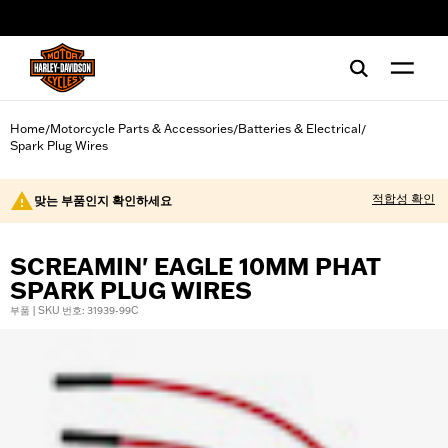
web accessibility
Home
Motorcycle Parts & Accessories
Batteries & Electrical
/
/
/
Spark Plug Wires
적합성 확인
맞는 부품인지 확인하세요
SCREAMIN' EAGLE 10MM PHAT
SPARK PLUG WIRES
부품 | SKU 번호: 31939-99C