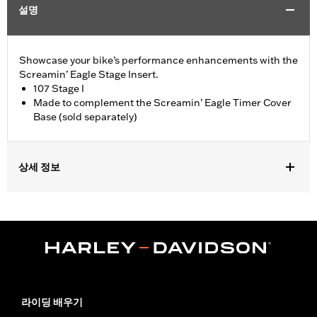
설명
Showcase your bike’s performance enhancements with the
Screamin’ Eagle Stage Insert.
107 Stage I
Made to complement the Screamin’ Eagle Timer Cover
Base (sold separately)
상세 정보
Fits '18-later Softail® and '17-later Touring (except '25-later
FLTRXRRSE) and Trike models equipped with Screamin' Eagle
Timer Cover Base P/N 25600117.
Sold Separately:
Screamin' Eagle Timer Cover Base
Sold In Units:
Each
In the Box:
Insert
WARRANTY:
1 year limited warranty – Go to
www.h-
라이딩 배우기
d.com/warranty
for full details