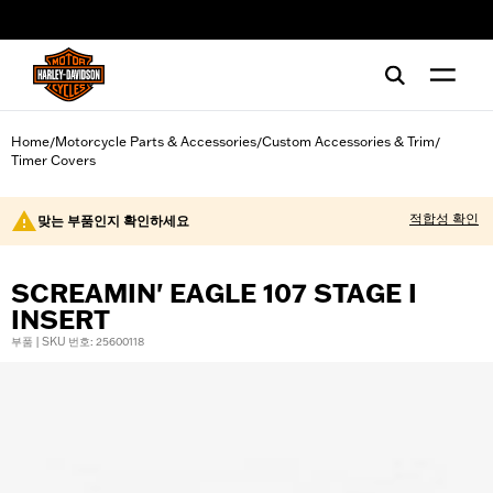
web accessibility
Home
Motorcycle Parts & Accessories
Custom Accessories & Trim
/
/
/
Timer Covers
적합성 확인
맞는 부품인지 확인하세요
SCREAMIN' EAGLE 107 STAGE I
INSERT
부품 | SKU 번호: 25600118