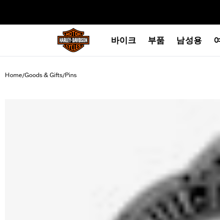
web accessibility
바이크
부품
남성용
Home
Goods & Gifts
Pins
/
/