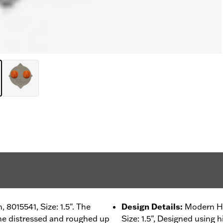
 8015541, Size: 1.5". The
Design Details
:
Modern H-D
 the distressed and roughed up
Size: 1.5", Designed using 