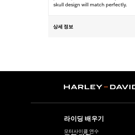
skull design will match perfectly.
상세 정보
Gender:
Unisex
Dimension Description:
Pin dimensio
라이딩 배우기
모터사이클 연수