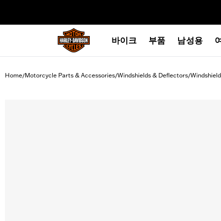
web accessibility
바이크
부품
남성용
Home
Motorcycle Parts & Accessories
Windshields & Deflectors
Windshield
/
/
/