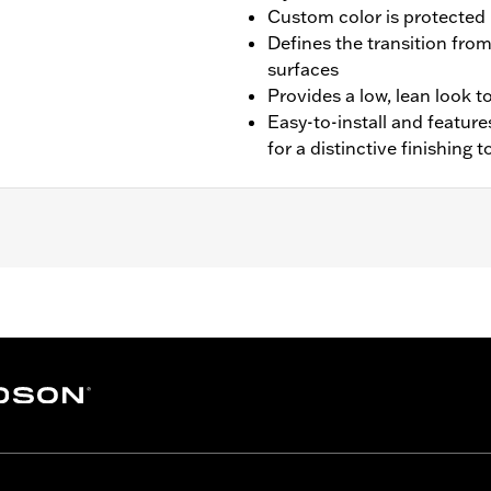
Custom color is protected b
Defines the transition from
surfaces
Provides a low, lean look t
Easy-to-install and featur
for a distinctive finishing 
-later FLTRXSE, '24-later FLTRX and FLTRXSTSE) and '23-'25
e
– Go to
www.h-d.com/warranty
for full details