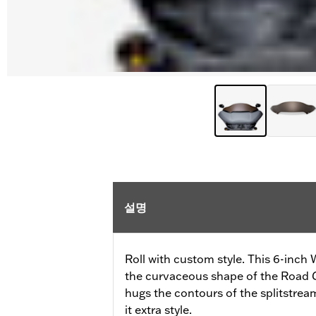
설명
Roll with custom style. This 6-inch
the curvaceous shape of the Road G
hugs the contours of the splitstrea
it extra style.