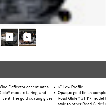
 Wind Deflector accentuates
6" Low Profile
lide® model's fairing, and
Opaque gold finish comple
m vent. The gold coating gives
Road Glide® ST 117 model b
style to other Road Glide®