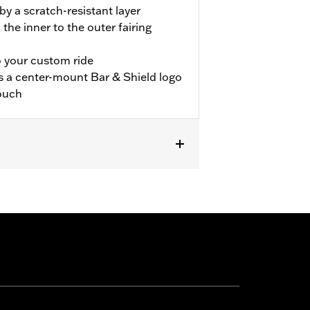
y a scratch-resistant layer
 the inner to the outer fairing
o your custom ride
es a center-mount Bar & Shield logo
touch
 FLTRT models.