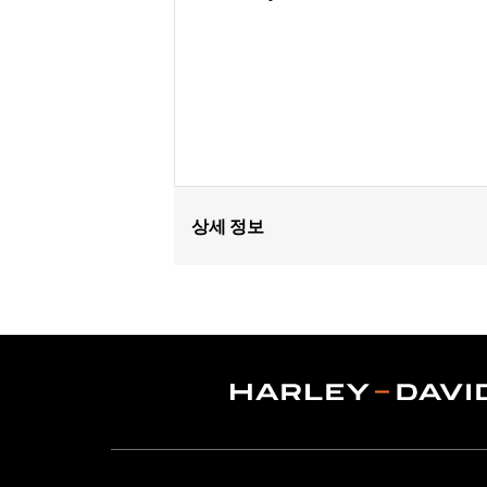
상세 정보
Fits '15-'24 Road Glide® (except '23
Installation Instructions
Sold In Units:
Each
Material:
Hard-coated Polycarbonat
Width:
26.75 Inches
In the Box:
Windshield only
Windshield Overall Height:
6.0
WARRANTY:
1 year limited warranty 