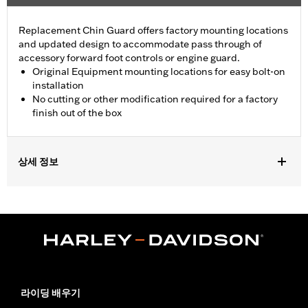
Replacement Chin Guard offers factory mounting locations
and updated design to accommodate pass through of
accessory forward foot controls or engine guard.
Original Equipment mounting locations for easy bolt-on
installation
No cutting or other modification required for a factory
finish out of the box
상세 정보
Fits '22-later RH975 and '23-later RH975S models.
Installation Instructions
Sold In Units:
Each
In the Box:
Left and right chin guards and installation
instructions
WARRANTY:
1 year limited warranty – Go to
www.h-
d.com/warranty
for full details
라이딩 배우기