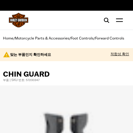
web accessibility
Home
Motorcycle Parts & Accessories
Foot Controls
Forward Controls
/
/
/
적합성 확인
맞는 부품인지 확인하세요
CHIN GUARD
부품 | SKU 번호: 57200347