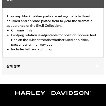
The deep black rubber pads are set against a brilliant
polished and chrome-plated field to yield the dramatic
appearance of the Skull Collection.
Chrome Finish
Footpeg rotation is adjustable for position, so your feet
ride on the rubber treads whether used as a rider,
passenger or highway peg
Includes left and right peg
상세 정보
Fits passenger position on '18-later Softail models. Solo vehicles
require separate purchase of passenger footpeg mounts.
Installation Instructions
Collection:
Willie G. Skull
Sold In Units:
Pair
In the Box:
Left and right footpeg