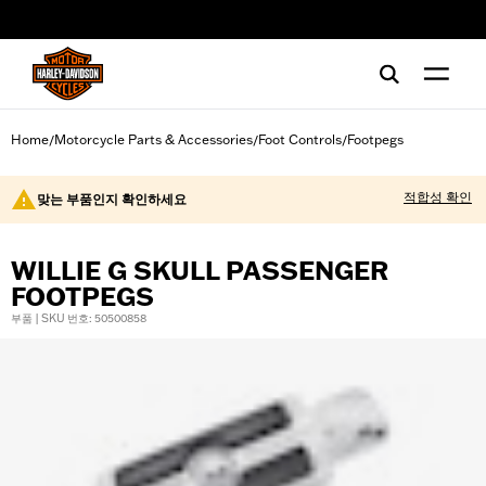
web accessibility
Home
Motorcycle Parts & Accessories
Foot Controls
Footpegs
/
/
/
적합성 확인
맞는 부품인지 확인하세요
WILLIE G SKULL PASSENGER
FOOTPEGS
부품 | SKU 번호: 50500858