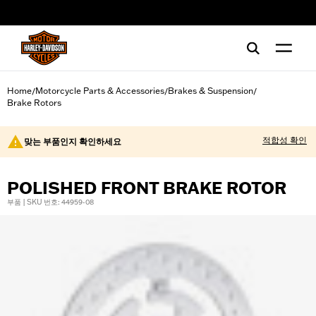
web accessibility
Home
Motorcycle Parts & Accessories
Brakes & Suspension
/
/
/
Brake Rotors
적합성 확인
맞는 부품인지 확인하세요
POLISHED FRONT BRAKE ROTOR
부품 | SKU 번호: 44959-08