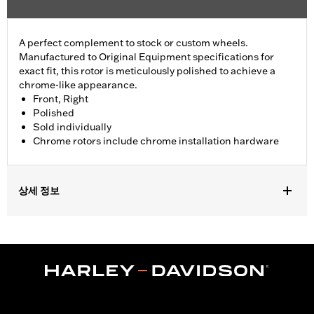
A perfect complement to stock or custom wheels.
Manufactured to Original Equipment specifications for
exact fit, this rotor is meticulously polished to achieve a
chrome-like appearance.
Front, Right
Polished
Sold individually
Chrome rotors include chrome installation hardware
상세 정보
Fits '17-later FLHRXS and '08-'13 Touring (except '08 FLHRSE,
'10-'11 FLHXSE and '09 FLTRSE) and Trike models. Fits selected
accessories wheels with standard 5 hole hub-mount brake disc.
Consult wheel I-sheet for details.
Installation Instructions
Position On Bike:
Front