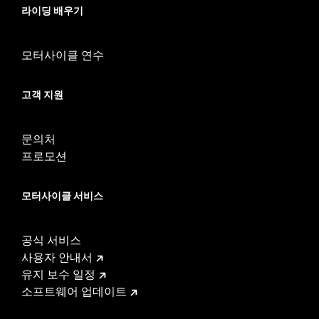
Side of Bike:
Right
라이딩 배우기
Sold In Units:
Each
Material:
Steel
In the Box:
Rotor and chrome installation hardware
모터사이클 연수
WARRANTY:
1 year limited warranty – Go to
www.h-
d.com/warranty
for full details
고객 지원
문의처
프로모션
모터사이클 서비스
공식 서비스
사용자 안내서
유지 보수 일정
소프트웨어 업데이트