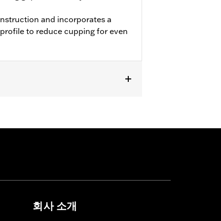
onstruction and incorporates a
profile to reduce cupping for even
 approved tires from different
회사 소개
t in death or serious injury.