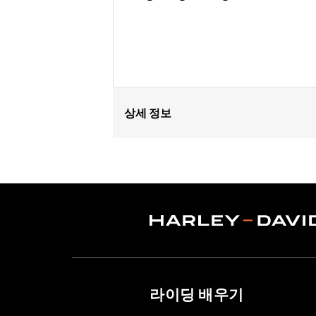
상세 정보
Fits '12-'16 XL1200V models.
Position On Bike:
Rear
Sold In Units:
Each
In the Box:
Tire only
Rim Size:
3.0 x 16
Rim Size UOM:
Inches
Tire Size:
150/80B16
Tread:
D401
WARNING:
Use only H-D® approved tir
라이딩 배우기
manufacturers on the same m