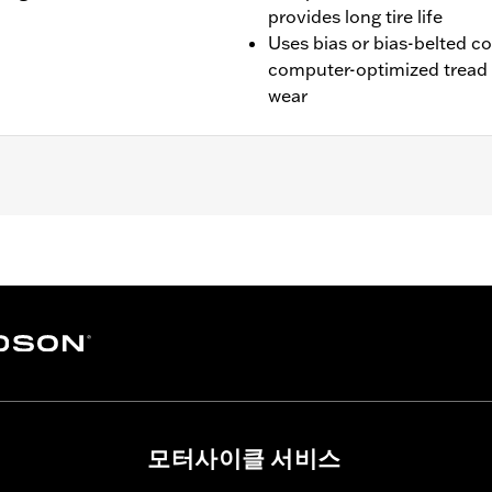
provides long tire life
Uses bias or bias-belted c
computer-optimized tread 
wear
es. See an H-D® dealer. Using non-approved tires or mixing
모터사이클 서비스
otorcycle, can adversely affect stability, which could resul