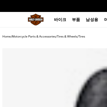
web accessibility
바이크
부품
남성용
Home
Motorcycle Parts & Accessories
Tires & Wheels
Tires
/
/
/