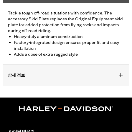
Tackle tough off-road situations with confidence. The
accessory Skid Plate replaces the Original Equipment skid
plate for added protection from flying rocks and impacts
during off-road riding.
Heavy-duty aluminum construction
Factory-integrated design ensures proper fit and easy
installation
Adds a dose of extra rugged style
상세 정보
Fits '21-'23 RA1250 and RA1250S models.
Installation Instructions
Sold In Units:
Each
Material:
Aluminum
In the Box:
Skid plate, installation hardware and installation
instructions
WARRANTY:
1 year limited warranty – Go to
www.h-
라이딩 배우기