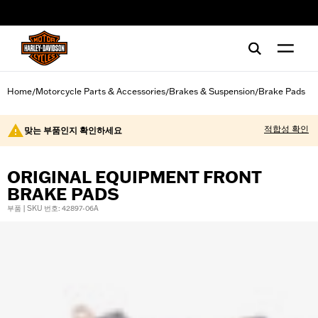
web accessibility
Home
Motorcycle Parts & Accessories
Brakes & Suspension
Brake Pads
/
/
/
적합성 확인
맞는 부품인지 확인하세요
ORIGINAL EQUIPMENT FRONT
BRAKE PADS
부품 | SKU 번호: 42897-06A