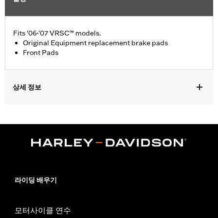
Fits '06-'07 VRSC™ models.
Original Equipment replacement brake pads
Front Pads
상세 정보
Fits '06-'07 VRSC™ models.
Position On Bike:
Front
Sold In Units:
Pair
In the Box:
One set of brake pads
라이딩 배우기
모터사이클 연수