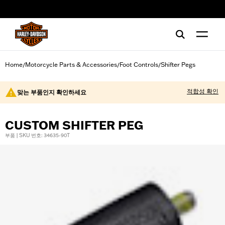
web accessibility
Home
Motorcycle Parts & Accessories
Foot Controls
Shifter Pegs
/
/
/
적합성 확인
맞는 부품인지 확인하세요
CUSTOM SHIFTER PEG
부품 | SKU 번호: 34635-90T