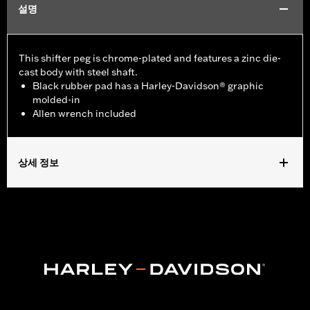
설명
This shifter peg is chrome-plated and features a zinc die-
cast body with steel shaft.
Black rubber pad has a Harley-Davidson® graphic
molded-in
Allen wrench included
상세 정보
Fits all models (except '25-later FLTRXRRSE, Revolution Max
engine-equipped models, '06-'17 VRSC models with forward
controls and '08-'13 XR models).
Installation Instructions
Sold In Units:
Each
In the Box:
Shifter peg and all necessary mounting hardware
WARRANTY:
1 year limited warranty – Go to
www.h-
d.com/warranty
for full details