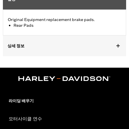
Original Equipment replacement brake pads.
Rear Pads
상세 정보
Fits '09-'13 Trike models.
Position On Bike:
Rear
Sold In Units:
Pair
In the Box:
One set of brake pads
라이딩 배우기
모터사이클 연수