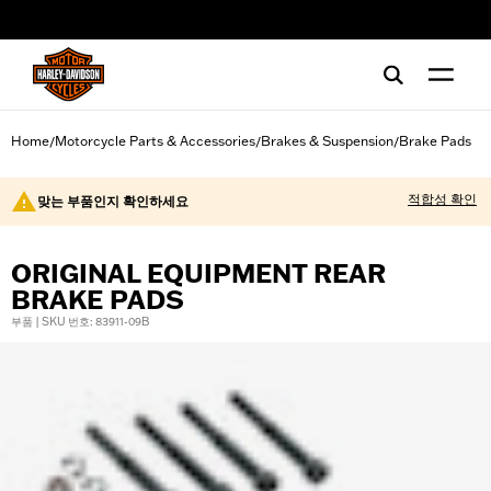
web accessibility
Home
Motorcycle Parts & Accessories
Brakes & Suspension
Brake Pads
/
/
/
적합성 확인
맞는 부품인지 확인하세요
ORIGINAL EQUIPMENT REAR
BRAKE PADS
부품 | SKU 번호: 83911-09B