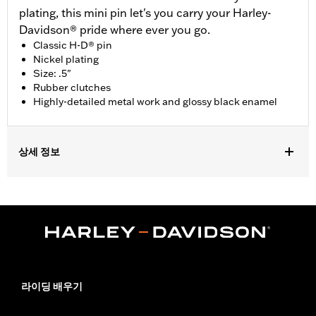
plating, this mini pin let's you carry your Harley-
Davidson® pride where ever you go.
Classic H-D® pin
Nickel plating
Size: .5"
Rubber clutches
Highly-detailed metal work and glossy black enamel
상세 정보
Gender:
Unisex
Dimension Description:
Pin dimension 1.5"
라이딩 배우기