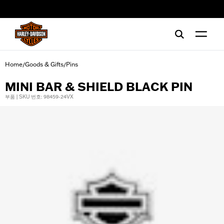
web accessibility
Home
Goods & Gifts
Pins
/
/
MINI BAR & SHIELD BLACK PIN
부품 | SKU 번호: 98459-24VX