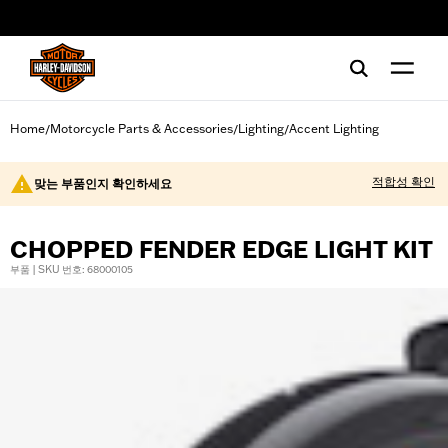
web accessibility
Home
Motorcycle Parts & Accessories
Lighting
Accent Lighting
/
/
/
적합성 확인
맞는 부품인지 확인하세요
CHOPPED FENDER EDGE LIGHT KIT
부품 | SKU 번호: 68000105