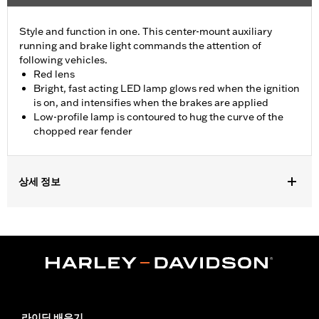
Style and function in one. This center-mount auxiliary
running and brake light commands the attention of
following vehicles.
Red lens
Bright, fast acting LED lamp glows red when the ignition
is on, and intensifies when the brakes are applied
Low-profile lamp is contoured to hug the curve of the
chopped rear fender
상세 정보
Fits '14-later XL883N, XL1200NS, XL1200V, XL1200X, XL1200XS
and models equipped with Chopped Rear Fender Kit P/N 60236-
XX and side-mount license plate. Will not fit models with center-
mount license plates
Installation Instructions
Lighting Type:
LED
Lighting Color:
Red
라이딩 배우기