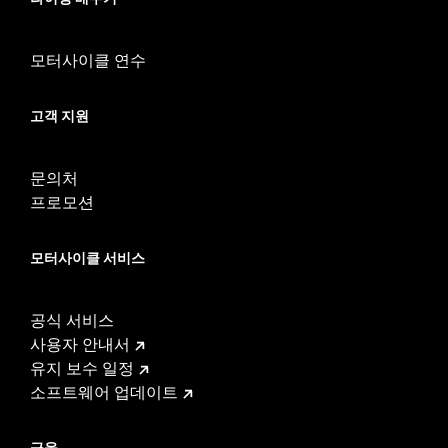
Sold In Units:
Each
In the Box:
Red lens and all necessary installation hardware
WARRANTY:
1 year limited warranty – Go to
www.h-
모터사이클 연수
d.com/warranty
for full details
고객 지원
문의처
프로모션
모터사이클 서비스
공식 서비스
사용자 안내서
유지 보수 일정
소프트웨어 업데이트
금융