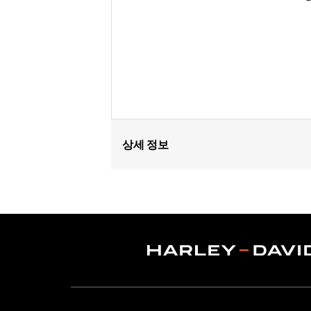
상세 정보
Fits '11-later XL1200C and '10-later 
Installation Instructions
Position On Bike:
Front
Diameter:
16.0
Material Diameter UOM:
Inches
Sold Separately:
Wheel Install Kit a
Sold In Units:
Each
Material:
Cast Aluminum
In the Box:
Wheel Only