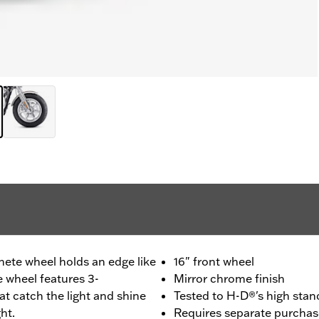
hete wheel holds an edge like
16" front wheel
e wheel features 3-
Mirror chrome finish
t catch the light and shine
Tested to H-D®'s high stand
ht.
Requires separate purchas