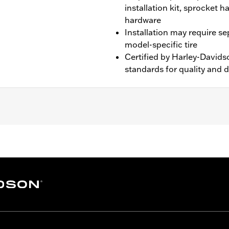
installation kit, sprocket 
hardware
Installation may require s
model-specific tire
Certified by Harley-Davids
standards for quality and d
XL1200X and XL1200XS models.
nd sprocket & rotor hardware