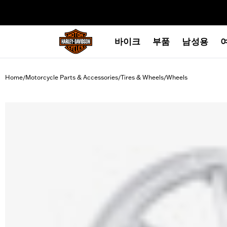
web accessibility
바이크
부품
남성용
Home
Motorcycle Parts & Accessories
Tires & Wheels
Wheels
/
/
/