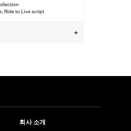
ollection
, Ride to Live script
RXSE and FLTRXSTSE) and Trike
회사 소개