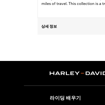
miles of travel. This collection is a t
상세 정보
Fits '17-'25 Touring (except '24-la
models with Original Equipment wedge
Installation Instructions
Collection:
Live to Ride
Sold In Units:
Each
In the Box:
Air cleaner trim only
WARRANTY:
1 year limited warranty 
라이딩 배우기