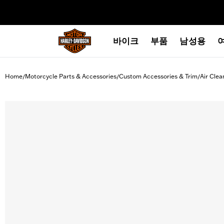
web accessibility
바이크
부품
남성용
Home
Motorcycle Parts & Accessories
Custom Accessories & Trim
Air Clea
/
/
/