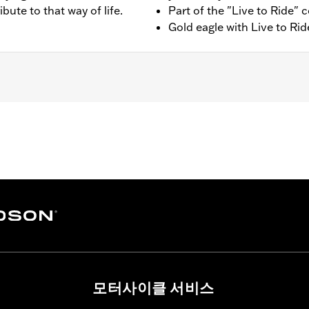
ribute to that way of life.
Part of the "Live to Ride" c
Gold eagle with Live to Ride
ter FLHX, FLTRX, '25-later FLHXSE, FLHXU, FLTRXRRSE, FLT
 shaped air cleaner cover. Does not fit CVO models.
– Go to
www.h-d.com/warranty
for full details
모터사이클 서비스