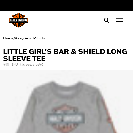
web accessibility
Home
Kids
Girls T-Shirts
/
/
LITTLE GIRL'S BAR & SHIELD LONG
SLEEVE TEE
부품 | SKU 번호: 99579-25VG