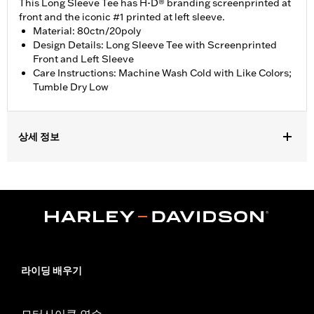
This Long Sleeve Tee has H-D® branding screenprinted at
front and the iconic #1 printed at left sleeve.
Material: 80ctn/20poly
Design Details: Long Sleeve Tee with Screenprinted
Front and Left Sleeve
Care Instructions: Machine Wash Cold with Like Colors;
Tumble Dry Low
상세 정보
Gender:
Girl's
라이딩 배우기
모터사이클 연수