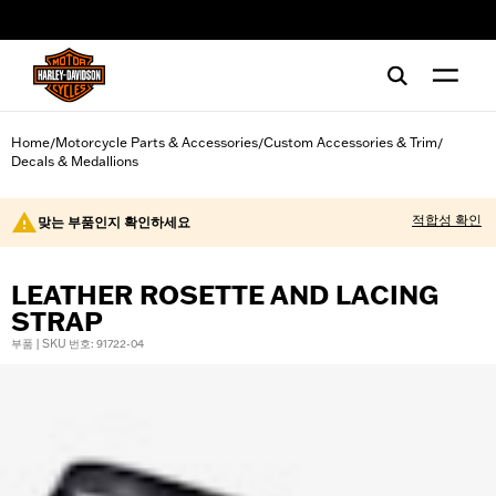
web accessibility
Home
Motorcycle Parts & Accessories
Custom Accessories & Trim
/
/
/
Decals & Medallions
적합성 확인
맞는 부품인지 확인하세요
LEATHER ROSETTE AND LACING
STRAP
부품 | SKU 번호: 91722-04