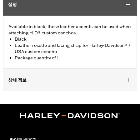
설명
Available in black, these leather accents can be used when
attaching H-D® custom conchos.
Black
Leather rosette and lacing strap for Harley-Davidson® /
USA custom concho
Package quantity of 1
상세 정보
Universal fitment.
Installation Instructions
Water Resistant:
No
Sold Separately:
Conchos
Sold In Units:
Each
Material:
Leather
In the Box:
1 leather rosette and lacing strap
라이딩 배우기