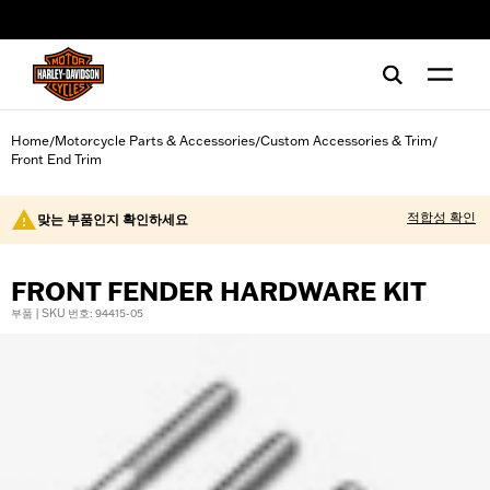
web accessibility
Home
Motorcycle Parts & Accessories
Custom Accessories & Trim
/
/
/
Front End Trim
적합성 확인
맞는 부품인지 확인하세요
FRONT FENDER HARDWARE KIT
부품 | SKU 번호: 94415-05