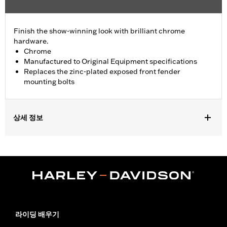
Finish the show-winning look with brilliant chrome
hardware.
Chrome
Manufactured to Original Equipment specifications
Replaces the zinc-plated exposed front fender
mounting bolts
상세 정보
Fits '93-'05 FXDWG and '91-'17 Softail® models (except
Springer™, FXCW, FXCWC, FXSB, FXSBSE, FXSE and FXSTD).
Does not fit with Billet Fork Slider Kit or Inverted Fork Kit.
Installation Instructions
Sold In Units:
Each
In the Box:
chrome-plated socket head cap screws
WARRANTY:
1 year limited warranty – Go to
www.h-
라이딩 배우기
d.com/warranty
for full details