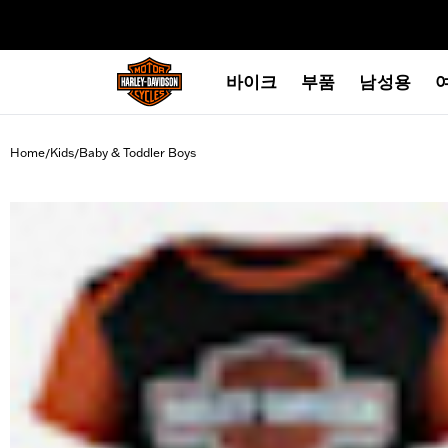
web accessibility
바이크
부품
남성용
Home
Kids
Baby & Toddler Boys
/
/