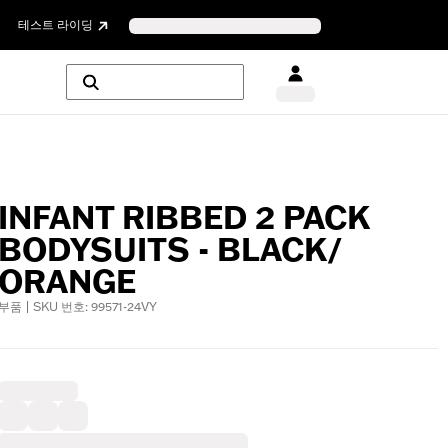
테스트 라이딩
INFANT RIBBED 2 PACK
BODYSUITS - BLACK/
ORANGE
부품 | SKU 번호: 99571-24VY