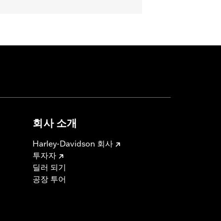
it '16-'17 FXDLS, FLSS, FLSTFBS and
TKL, ’14-'16 Touring and Trike models
icable vehicles, including those that
ories catalog for fitment information.
회사 소개
Harley-Davidson 회사
투자자
딜러 되기
공장 투어