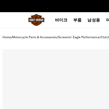
web accessibility
바이크
부품
남성용
Home
Motorcycle Parts & Accessories
Screamin' Eagle Performance
Clutc
/
/
/