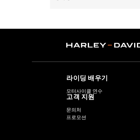
Fits ’99-'17 Twin Cam-equipped model
FXSE or '13-'16 CVO™ Touring models w
equipped with Screamin’ Eagle® A&S 
Sold In Units:
Each
In the Box:
Clutch spring only
WARRANTY:
1 year limited warranty 
These Screamin’ Eagle® products a
are pollution controlled. See Gen
Screamin’ Eagle Performance prod
라이딩 배우기
모터사이클 연수
고객 지원
문의처
프로모션