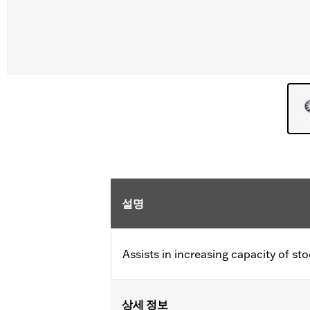
설명
Assists in increasing capacity of sto
상세 정보