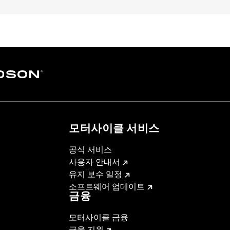
s and ’98-’99 Evolution® 1340-equipped models. Will not f
ith hydraulic actuated clutch, or ’15-'16 FLHTCUL and FLH
Clutch Kit P/N 37000026.
– Go to
www.h-d.com/warranty
for full details
re 50-State U.S. EPA compliant for sale and use on all appl
uine Motor Parts and Accessories or Screamin’ Eagle Access
ucts are intended for the experienced rider only.
모터사이클 서비스
공식 서비스
사용자 안내서
유지 보수 일정
소프트웨어 업데이트
금융
모터사이클 금융
금융 지원