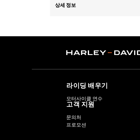
상세 정보
Fits '02-'17 VRSC™ models.
Sold In Units:
Each
In the Box:
1 spark plug
WARRANTY:
1 year limited warranty 
라이딩 배우기
모터사이클 연수
고객 지원
문의처
프로모션