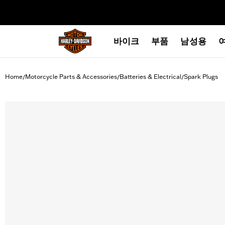
web accessibility
바이크
부품
남성용
Home
Motorcycle Parts & Accessories
Batteries & Electrical
Spark Plugs
/
/
/