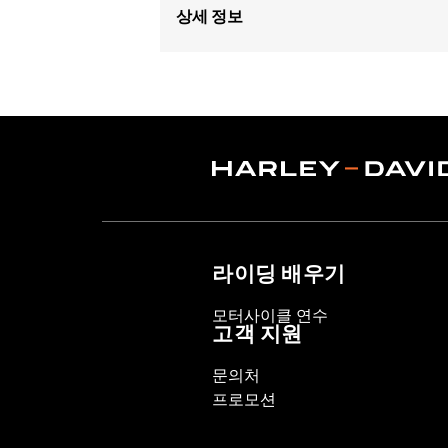
상세 정보
Fits '15-'21 XG models and '17-later 
Sold In Units:
Each
In the Box:
1 spark plug
WARRANTY:
1 year limited warranty 
라이딩 배우기
모터사이클 연수
고객 지원
문의처
프로모션