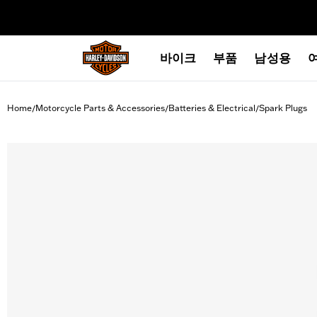
web accessibility
바이크
부품
남성용
Home
Motorcycle Parts & Accessories
Batteries & Electrical
Spark Plugs
/
/
/