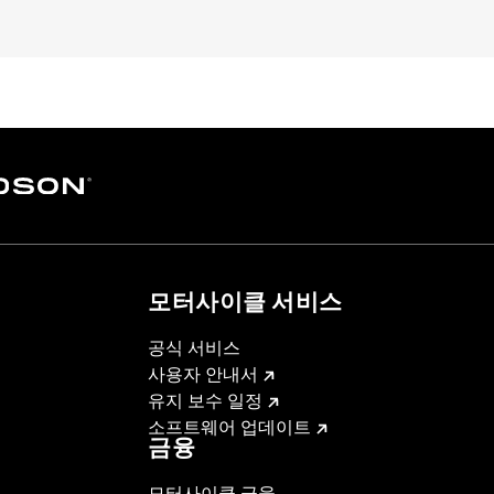
Milwaukee-Eight® engine equipped models.
– Go to
www.h-d.com/warranty
for full details
모터사이클 서비스
공식 서비스
사용자 안내서
유지 보수 일정
소프트웨어 업데이트
금융
모터사이클 금융