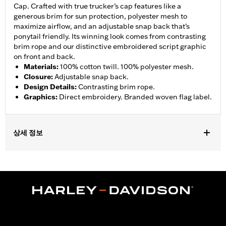
Cap. Crafted with true trucker’s cap features like a
generous brim for sun protection, polyester mesh to
maximize airflow, and an adjustable snap back that’s
ponytail friendly. Its winning look comes from contrasting
brim rope and our distinctive embroidered script graphic
on front and back.
Materials
:
100% cotton twill. 100% polyester mesh.
Closure
:
Adjustable snap back.
Design Details
:
Contrasting brim rope.
Graphics
:
Direct embroidery. Branded woven flag label.
상세 정보
Gender:
Unisex
WARRANTY:
90 day limited warranty – Go to
www.h-
d.com/warranty
for full details
Origin:
Imported