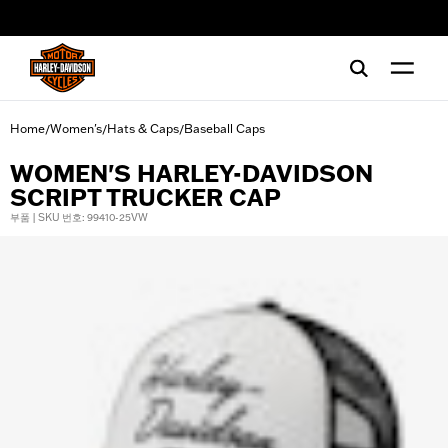
web accessibility
Home
Women's
Hats & Caps
Baseball Caps
/
/
/
WOMEN'S HARLEY-DAVIDSON
SCRIPT TRUCKER CAP
부품 | SKU 번호: 99410-25VW