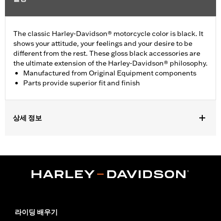
The classic Harley-Davidson® motorcycle color is black. It
shows your attitude, your feelings and your desire to be
different from the rest. These gloss black accessories are
the ultimate extension of the Harley-Davidson® philosophy.
Manufactured from Original Equipment components
Parts provide superior fit and finish
상세 정보
Fits '14-later Touring (except '23-later FLHXSE, FLTRXSE, '24-
later FLHX, FLTRX and FLTRXSTSE and '25-later FLHXU,
FLTRXRRSE and '26-later FLHXLSE and FLHXSTSE) and Trike
models.
Installation Instructions
Sold In Units:
Pair
In the Box:
Pair of Fork Slider covers
라이딩 배우기
WARRANTY:
1 year limited warranty – Go to
www.h-