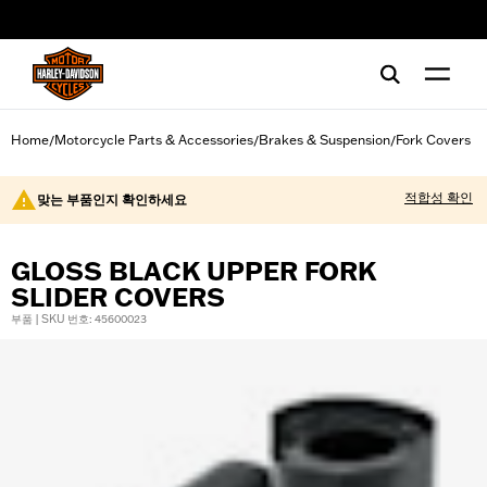
web accessibility
Home
Motorcycle Parts & Accessories
Brakes & Suspension
Fork Covers
/
/
/
적합성 확인
맞는 부품인지 확인하세요
GLOSS BLACK UPPER FORK
SLIDER COVERS
부품 | SKU 번호: 45600023