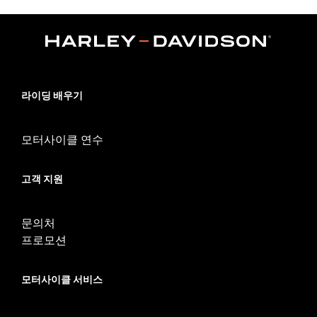
Sold In Units:
Each
In the Box:
Black instrument console, tank strap, console insert
and installation hardware
WARRANTY:
1 year limited warranty – Go to
www.h-
d.com/warranty
for full details
라이딩 배우기
모터사이클 연수
고객 지원
문의처
프로모션
모터사이클 서비스