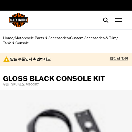
web accessibility
Home
Motorcycle Parts & Accessories
Custom Accessories & Trim
/
/
/
Tank & Console
적합성 확인
맞는 부품인지 확인하세요
GLOSS BLACK CONSOLE KIT
부품 | SKU 번호: 70900817