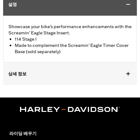
설명
Showcase your bike’s performance enhancements with the
Screamin’ Eagle Stage Insert.
114 Stage I
Made to complement the Screamin’ Eagle Timer Cover
Base (sold separately)
상세 정보
Fits '18-later Softail® and '17-later Touring (except '25-later
FLTRXRRSE) and Trike models equipped with Screamin' Eagle
Timer Cover Base P/N 25600117.
Sold Separately:
Screamin' Eagle Timer Cover Base
Sold In Units:
Each
In the Box:
Insert
WARRANTY:
1 year limited warranty – Go to
www.h-
라이딩 배우기
d.com/warranty
for full details