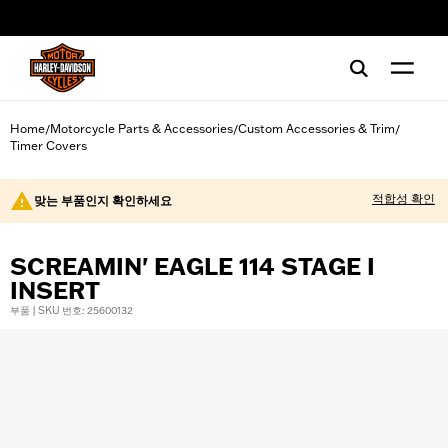
web accessibility
Home
Motorcycle Parts & Accessories
Custom Accessories & Trim
/
/
/
Timer Covers
적합성 확인
맞는 부품인지 확인하세요
SCREAMIN' EAGLE 114 STAGE I
INSERT
부품 | SKU 번호: 25600132