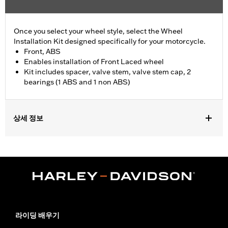
Once you select your wheel style, select the Wheel
Installation Kit designed specifically for your motorcycle.
Front, ABS
Enables installation of Front Laced wheel
Kit includes spacer, valve stem, valve stem cap, 2
bearings (1 ABS and 1 non ABS)
상세 정보
Fits '21-later RA1250, RA1250S, '24-later RA1250SE, '25-later
RA1250ST and '26-later RA1250L models.
Position On Bike:
Front
Sold In Units:
Each
In the Box:
Spacer, valve stem, valve stem cap, 2 bearings (1
ABS and 1 non ABS)
WARRANTY:
1 year limited warranty – Go to
www.h-
라이딩 배우기
d.com/warranty
for full details