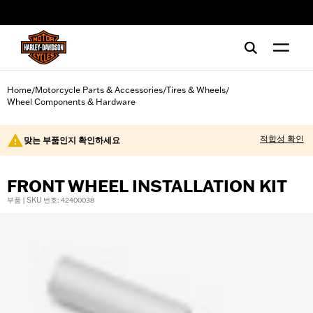
web accessibility
Home
Motorcycle Parts & Accessories
Tires & Wheels
/
/
/
Wheel Components & Hardware
적합성 확인
맞는 부품인지 확인하세요
FRONT WHEEL INSTALLATION KIT
부품 | SKU 번호: 42400038