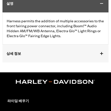
설명
Harness permits the addition of multiple accessories to the
front fairing power connector, including Boom!™ Audio
Hidden AM/FM/WB Antenna, Electra Glo™ Light Rings or
Electra Glo™ Fairing Edge Lights.
상세 정보
Fits '18-'24 Softail® models and ’14-'25 Electra Glide®, Road
Glide (except '23-later FLTRXSE, '24-later FLTRX, FLTRXSTSE
and '25-later FLTRXRRSE), Street Glide®(except '23-later
FLHXSE and '24-later FLHX), Ultra Limited™ and Tri Glide™
models.
Sold In Units:
Each
In the Box:
Fairing Power Extension Harness
라이딩 배우기
Rim Size UOM:
Inches
WARRANTY:
1 year limited warranty – Go to
www.h-