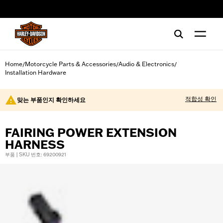
web accessibility
Home
Motorcycle Parts & Accessories
Audio & Electronics
/
/
/
Installation Hardware
적합성 확인
맞는 부품인지 확인하세요
FAIRING POWER EXTENSION
HARNESS
부품 | SKU 번호: 69200921