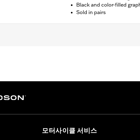
Black and color-filled grap
Sold in pairs
unted to hand controls (except '26-later Touring and Trike,
LHXSE, '18-later FLTRXSE, '14-'22 FLHTKSE, '14-'16 FLHR
els). '06-'22 Street Glide models require P/N 57300063. Do
em mirrors may provide better field of view of some model
d necessary mounting hardware
– Go to
www.h-d.com/warranty
for full details
y cannot test and make specific fitmet requirements conc
ore, after installing new mirrors or handlebars, and before
모터사이클 서비스
e the operator a clear view to the rear.