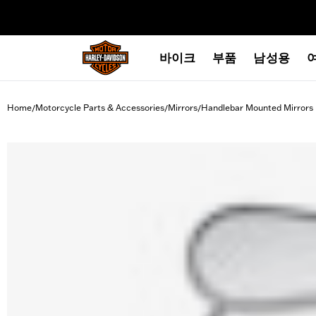
web accessibility
바이크
부품
남성용
Home
Motorcycle Parts & Accessories
Mirrors
Handlebar Mounted Mirrors
/
/
/