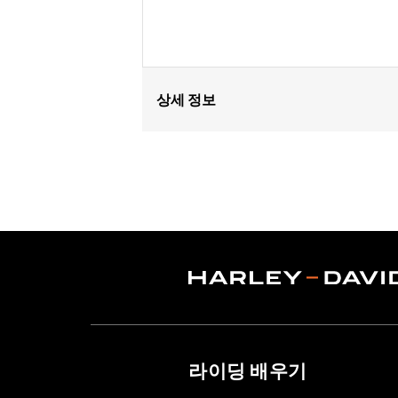
상세 정보
Fits '82-later models with mirrors mo
FLHX, FLTRX, FLTRXSTSE, '23-later F
'17-'20 XG750A, and '09-'17 VRSCF mod
mounted below the handlebar. Long st
Mounting Style:
Handlebar-mount
Side of Bike:
Left and Right
Sold In Units:
Pair
In the Box:
Right and left mirrors an
WARRANTY:
1 year limited warranty 
NOTES:
Harley-Davidson Motor Compan
handlebar combination. Theref
라이딩 배우기
ensure that the mirrors provid