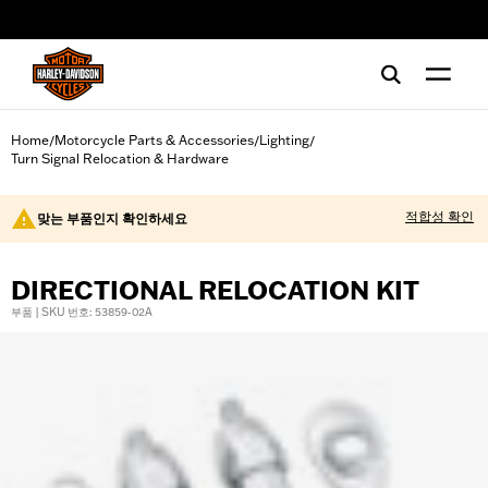
web accessibility
Home
Motorcycle Parts & Accessories
Lighting
/
/
/
Turn Signal Relocation & Hardware
적합성 확인
맞는 부품인지 확인하세요
DIRECTIONAL RELOCATION KIT
부품 | SKU 번호: 53859-02A