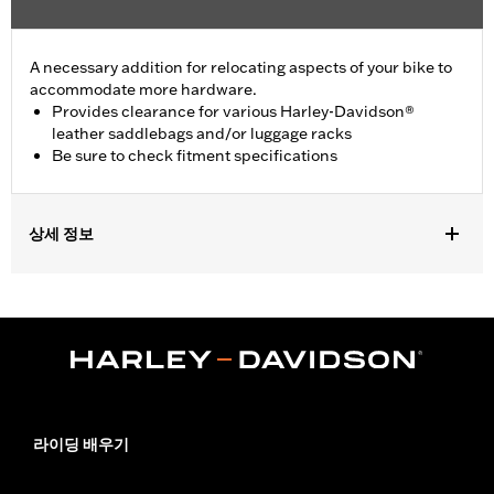
A necessary addition for relocating aspects of your bike to
accommodate more hardware.
Provides clearance for various Harley-Davidson®
leather saddlebags and/or luggage racks
Be sure to check fitment specifications
상세 정보
Required to install Detachable Sideplate P/N 53810-00 or
53857-00 on '02 FLSTF, FXST, FXSTS and FXSTB when
equipped with Saddlebag P/N 92000-00A, 90320-00A, 90130-
00A, 90119-00, 91537-00, 90114-00 or 91536-00.
Installation Instructions
Position On Bike:
Rear
Sold In Units:
Each
라이딩 배우기
In the Box:
All necessary hardware for relocating turn signals
WARRANTY:
1 year limited warranty – Go to
www.h-