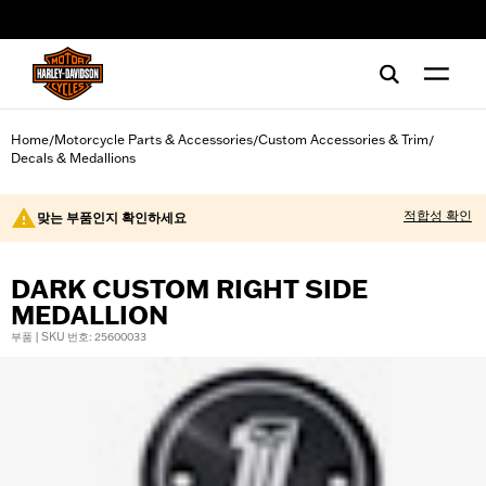
web accessibility
Home
Motorcycle Parts & Accessories
Custom Accessories & Trim
/
/
/
Decals & Medallions
적합성 확인
맞는 부품인지 확인하세요
DARK CUSTOM RIGHT SIDE
MEDALLION
부품 | SKU 번호: 25600033