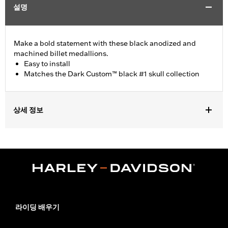
설명
Make a bold statement with these black anodized and
machined billet medallions.
Easy to install
Matches the Dark Custom™ black #1 skull collection
상세 정보
Fits '15-later XG models.
Installation Instructions
Collection:
Dark Custom
Side of Bike:
Right
Sold In Units:
Each
Material:
Billet Aluminum
In the Box:
Medallion, bracket and mounting hardware
라이딩 배우기
WARRANTY:
1 year limited warranty – Go to
www.h-