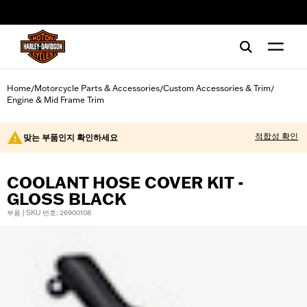
web accessibility
Home
Motorcycle Parts & Accessories
Custom Accessories & Trim
/
/
/
Engine & Mid Frame Trim
적합성 확인
맞는 부품인지 확인하세요
COOLANT HOSE COVER KIT -
GLOSS BLACK
부품 | SKU 번호: 26900108