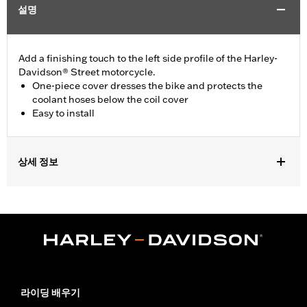
설명
Add a finishing touch to the left side profile of the Harley-
Davidson® Street motorcycle.
One-piece cover dresses the bike and protects the
coolant hoses below the coil cover
Easy to install
상세 정보
Fits '15-later XG models.
Installation Instructions
Sold In Units:
Each
In the Box:
All necessary mounting hardware
WARRANTY:
1 year limited warranty – Go to
www.h-
d.com/warranty
for full details
라이딩 배우기