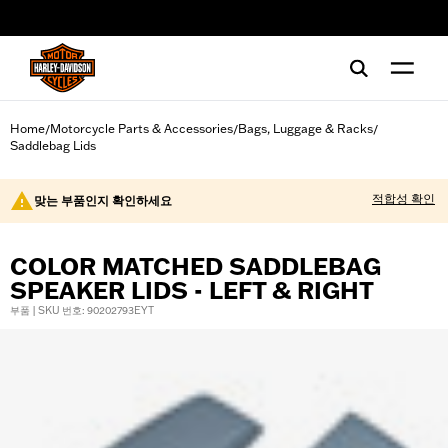
web accessibility
Home
Motorcycle Parts & Accessories
Bags, Luggage & Racks
/
/
/
Saddlebag Lids
적합성 확인
맞는 부품인지 확인하세요
COLOR MATCHED SADDLEBAG
SPEAKER LIDS - LEFT & RIGHT
부품 | SKU 번호: 90202793EYT