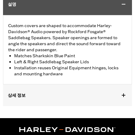
설명
Custom covers are shaped to accommodate Harley-
Davidson® Audio powered by Rockford Fosgate®
Saddlebag Speakers. Speaker openings are formed to
angle the speakers and direct the sound forward toward
the rider and passenger.
Matches Sharkskin Blue Paint
Left & Right Saddlebag Speaker Lids
Installation reuses Original Equipment hinges, locks
and mounting hardware
상세 정보
Fits ’23-later FLHXSE and FLTRXSE, '24-later FLHX, FLTRX, and
FLTRXSTSE, '25-later FLHXU, '26-later FLHXL, FLHXLSE,
FLHXLSE and FLTRXL models equipped with Harley-Davidson
Audio powered by Rockford Fosgate Saddlebag Speaker Kit P/N
76001291, 76001292, or 76001299.