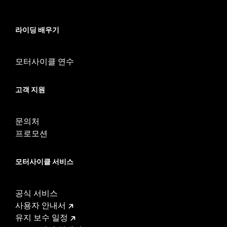
Sold Separately:
Saddlebag Speaker Kit
Sold In Units:
Pair
라이딩 배우기
In the Box:
Left & Right Saddlebag Speaker Lids only
WARRANTY:
1 year limited warranty – Go to
www.h-
d.com/warranty
for full details
모터사이클 연수
고객 지원
문의처
프로모션
모터사이클 서비스
공식 서비스
사용자 안내서
유지 보수 일정