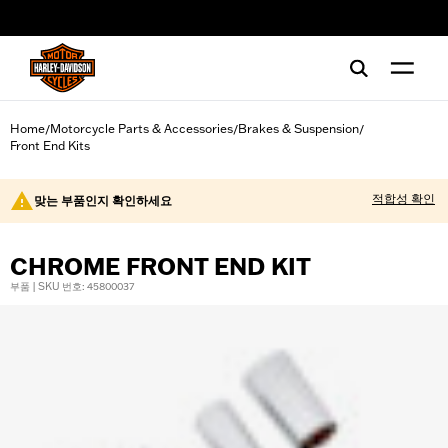
web accessibility
Home
Motorcycle Parts & Accessories
Brakes & Suspension
/
/
/
Front End Kits
적합성 확인
맞는 부품인지 확인하세요
CHROME FRONT END KIT
부품 | SKU 번호: 45800037