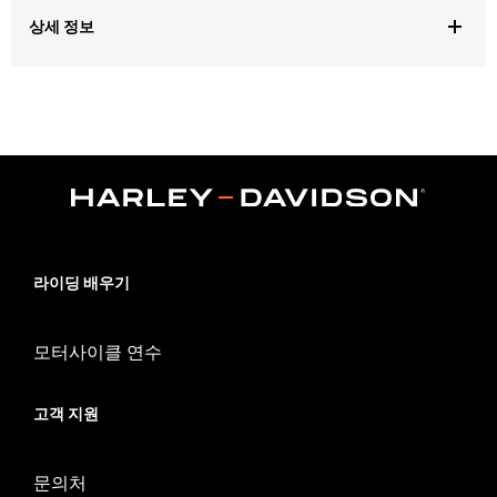
상세 정보
Fits '14-'25 Touring models (except ’23-later FLHXSE, FLTRXSE,
'24-later FLHX, FLTRX, '24 FLTRXSTSE and '25-later FLHXU and
FLTRXRRSE).
Sold In Units:
Each
In the Box:
Chrome Fork Sliders, Chrome Upper Fork Slider
Covers, and Classic Chrome Front Axle Nut Covers
WARRANTY:
1 year limited warranty – Go to
www.h-
d.com/warranty
for full details
라이딩 배우기
모터사이클 연수
고객 지원
문의처