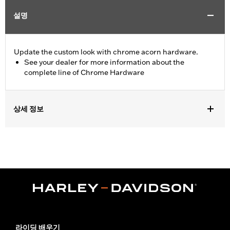
설명
Update the custom look with chrome acorn hardware.
See your dealer for more information about the
complete line of Chrome Hardware
상세 정보
Universal Fitment.
Sold In Units:
Each
In the Box:
5 chrome-plated acorn nuts
WARRANTY:
1 year limited warranty – Go to
www.h-
d.com/warranty
for full details
라이딩 배우기