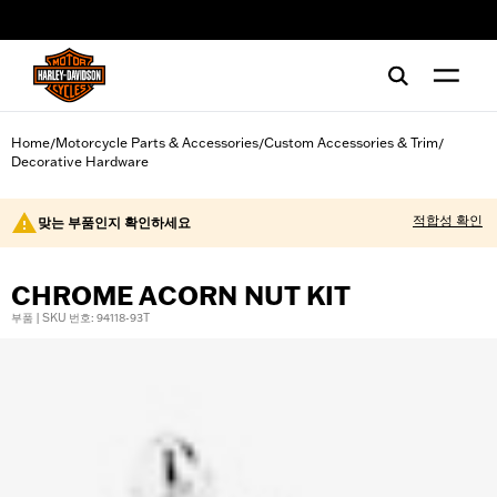
web accessibility
Home
Motorcycle Parts & Accessories
Custom Accessories & Trim
/
/
/
Decorative Hardware
적합성 확인
맞는 부품인지 확인하세요
CHROME ACORN NUT KIT
부품 | SKU 번호: 94118-93T