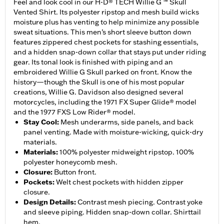
Feel and look cool in our H-D® TECH Willie G ™ Skull
Vented Shirt. Its polyester ripstop and mesh build wicks
moisture plus has venting to help minimize any possible
sweat situations. This men’s short sleeve button down
features zippered chest pockets for stashing essentials,
and a hidden snap-down collar that stays put under riding
gear. Its tonal look is finished with piping and an
embroidered Willie G Skull parked on front. Know the
history—though the Skull is one of his most popular
creations, Willie G. Davidson also designed several
motorcycles, including the 1971 FX Super Glide® model
and the 1977 FXS Low Rider® model.
Stay Cool
:
Mesh underarms, side panels, and back
panel venting. Made with moisture-wicking, quick-dry
materials.
Materials
:
100% polyester midweight ripstop. 100%
polyester honeycomb mesh.
Closure
:
Button front.
Pockets
:
Welt chest pockets with hidden zipper
closure.
Design Details
:
Contrast mesh piecing. Contrast yoke
and sleeve piping. Hidden snap-down collar. Shirttail
hem.