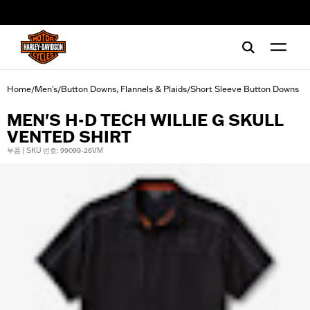
web accessibility
Home
Men's
Button Downs, Flannels & Plaids
Short Sleeve Button Downs
/
/
/
MEN'S H-D TECH WILLIE G SKULL
VENTED SHIRT
부품 | SKU 번호: 99099-26VM