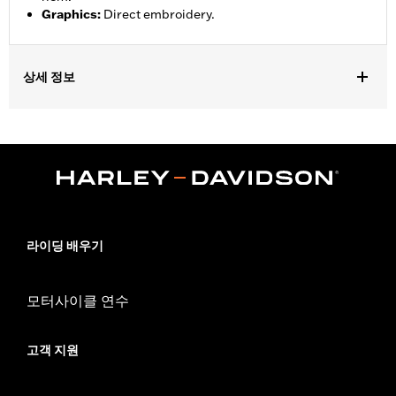
Graphics
:
Direct embroidery.
상세 정보
Gender:
Men
,
,
Functional Features:
Pockets
Button Front
Vented
WARRANTY:
90 day limited warranty – Go to
www.h-
d.com/warranty
for full details
,
Material:
Mesh
Polyester
Ventilation Type:
Mesh underarms, side panels, and back panel
라이딩 배우기
Origin:
Imported
모터사이클 연수
고객 지원