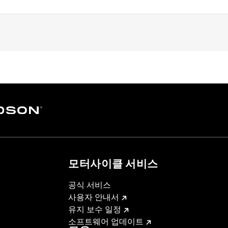
ter Softail models (except FLSB, FXDRS, FXFB, FXFBS, FXLRS
95-’05 FXD, ’93-’05 FXDL, ’16-later FXDLS, ’94-’05 FXDS-
-’17 FLSTC models.
set screws, allen wrench and instructions
– Go to
www.h-d.com/warranty
for full details
모터사이클 서비스
공식 서비스
사용자 안내서
유지 보수 일정
소프트웨어 업데이트