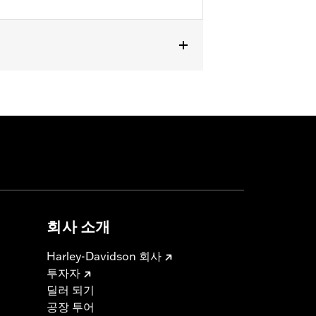
 and FXLRST). Also fits ’88-’13 XL
CONV and ’90-’17 FLS, FLSS, FLSTF,
회사 소개
Harley-Davidson 회사
투자자
딜러 되기
공장 투어