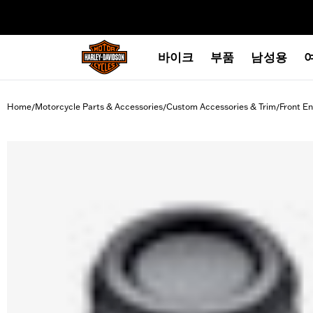
web accessibility
바이크
부품
남성용
Home
Motorcycle Parts & Accessories
Custom Accessories & Trim
Front En
/
/
/