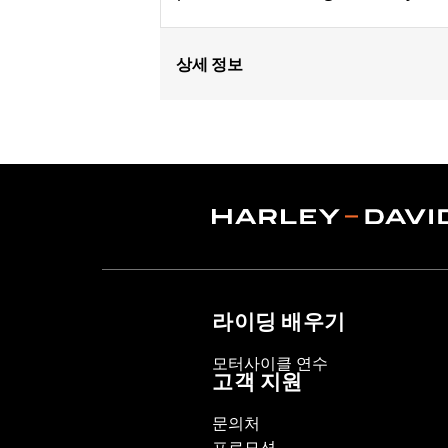
상세 정보
Fits ’06-’17 Dyna® models and ’18-la
(except XL1200CX, XL1200X, XL883N) ’
FLSTFB, FLSTFBS and FLSTN and ’86
Installation Instructions
Collection:
Dominion
Sold In Units:
Pair
In the Box:
2 Upper Fork Nut Covers, 
WARRANTY:
1 year limited warranty 
라이딩 배우기
모터사이클 연수
고객 지원
문의처
프로모션