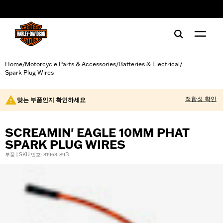
web accessibility
Home
Motorcycle Parts & Accessories
Batteries & Electrical
/
/
/
Spark Plug Wires
적합성 확인
맞는 부품인지 확인하세요
SCREAMIN' EAGLE 10MM PHAT
SPARK PLUG WIRES
부품 | SKU 번호: 31963-89B