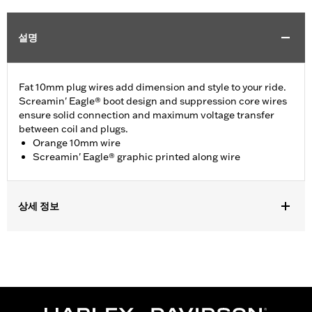
설명
Fat 10mm plug wires add dimension and style to your ride.
Screamin' Eagle® boot design and suppression core wires
ensure solid connection and maximum voltage transfer
between coil and plugs.
Orange 10mm wire
Screamin' Eagle® graphic printed along wire
상세 정보
Fits ’86-’03 XL models (except XL1200S).
Sold In Units:
Pair
In the Box:
2 spark plug cables
WARRANTY:
1 year limited warranty – Go to
www.h-
d.com/warranty
for full details