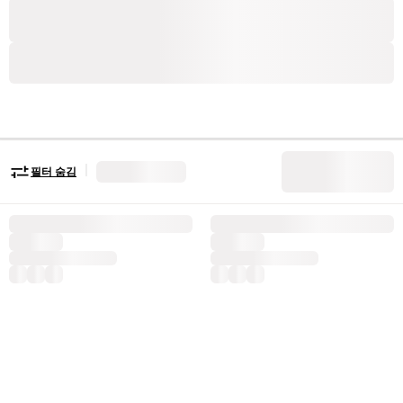
|
필터 숨김