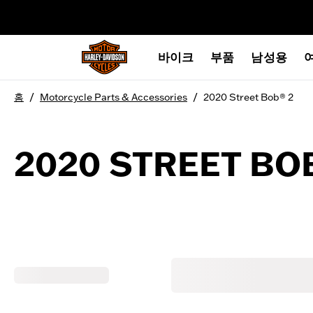
web accessibility
바이크
부품
남성용
/
/
홈
Motorcycle Parts & Accessories
2020 Street Bob® 2
2020 STREET BO