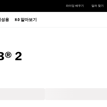
라이딩 배우기
딜러 찾기
여성용
H-D 알아보기
B® 2