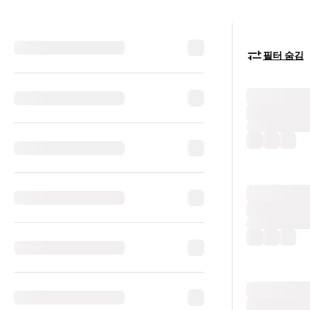
필터 숨김