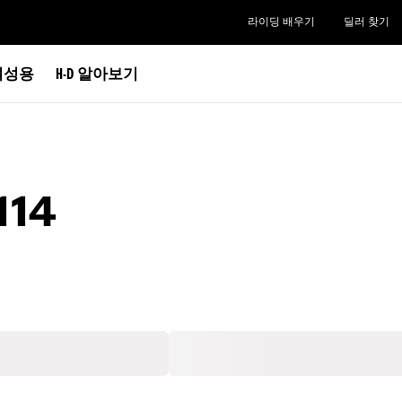
라이딩 배우기
딜러 찾기
여성용
H-D 알아보기
114