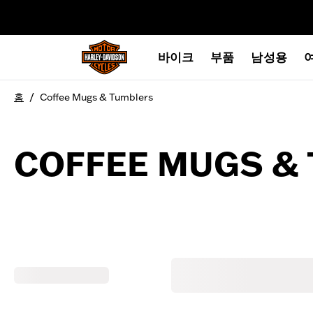
web accessibility
바이크
부품
남성용
/
홈
Coffee Mugs & Tumblers
COFFEE MUGS &