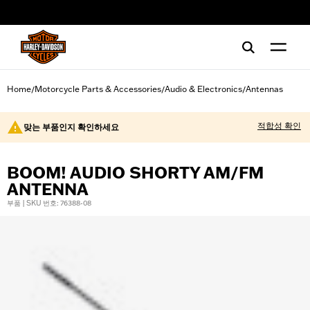
web accessibility
Home
Motorcycle Parts & Accessories
Audio & Electronics
Antennas
/
/
/
적합성 확인
맞는 부품인지 확인하세요
BOOM! AUDIO SHORTY AM/FM
ANTENNA
부품 | SKU 번호: 76388-08