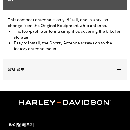
This compact antenna is only 19" tall, and is a stylish
change from the Original Equipment whip antenna.
The low-profile antenna simplifies covering the bike for
storage
Easy to install, the Shorty Antenna screws on to the
factory antenna mount
상세 정보
Fits '98-'25 Touring (except '23-later FLHXSE, FLTRXSE, '24-
later FLHX, FLTRX, FLTRXSTSE and '25-later FLHXU and
FLTRXRRSE) and Trike models equipped with Boom! Box radio.
Height:
19 Inches
Sold In Units:
Each
Material Height UOM:
Inches
In the Box:
Shorty antenna that screws into the factory antenna
라이딩 배우기
mount